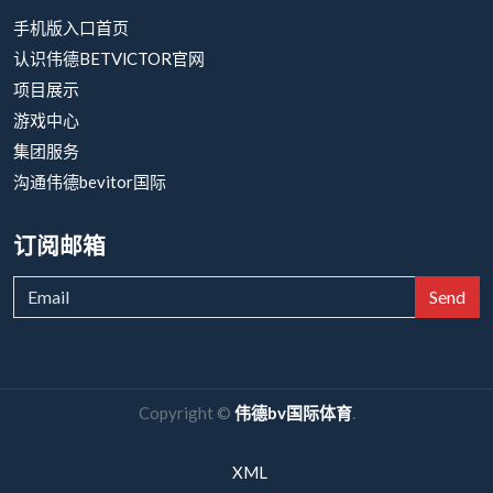
手机版入口首页
认识伟德BETVlCTOR官网
项目展示
游戏中心
集团服务
沟通伟德bevitor国际
订阅邮箱
Send
Copyright ©
伟德bv国际体育
.
XML