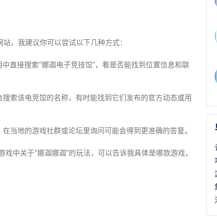
方网站，我建议你可以尝试以下几种方式：
中直接搜索“娜迦电子竞技馆”，看是否能找到位置信息和联
台搜索该电竞馆的名称，有时能找到它们发布的官方动态或用
，在当地的游戏社群或论坛里询问可能会得到更准确的答复。
游戏中关于“娜迦娜迦”的玩法，可以告诉我具体是哪款游戏，