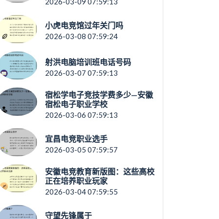
2026-03-09 07:59:13
小虎电竞馆过年关门吗
2026-03-08 07:59:24
射洪电脑培训班电话号码
2026-03-07 07:59:13
宿松学电子竞技学费多少—安徽
宿松电子职业学校
2026-03-06 07:59:13
宜昌电竞职业选手
2026-03-05 07:59:57
安徽电竞教育新版图：这些高校
正在培养职业玩家
2026-03-04 07:59:55
守望先锋属于