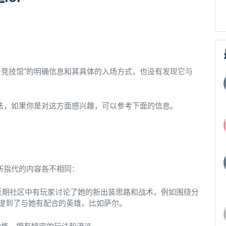
子竞技馆”的明确信息和其具体的入场方式，也没有发现它与
玩法，如果你是对这方面感兴趣，可以参考下面的信息。
所指代的内容各不相同：
近期社区中有玩家讨论了她的新出装思路和战术，例如围绕分
提到了与她有配合的英雄，比如萨尔。