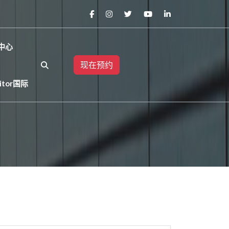
中心
现在预约
itor国际