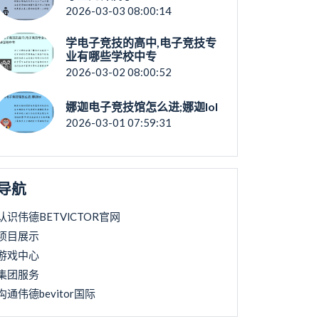
2026-03-03 08:00:14
学电子竞技的高中,电子竞技专
业有哪些学校中专
2026-03-02 08:00:52
娜迦电子竞技馆怎么进;娜迦lol
2026-03-01 07:59:31
导航
认识伟德BETVlCTOR官网
项目展示
游戏中心
集团服务
沟通伟德bevitor国际