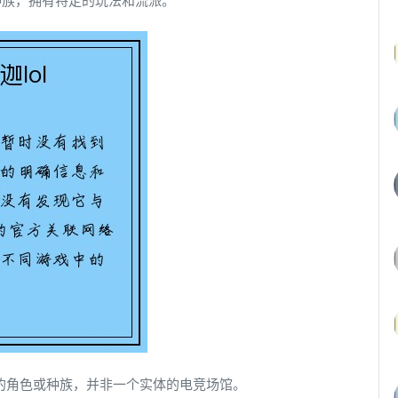
种族，拥有特定的玩法和流派。
内的角色或种族，并非一个实体的电竞场馆。