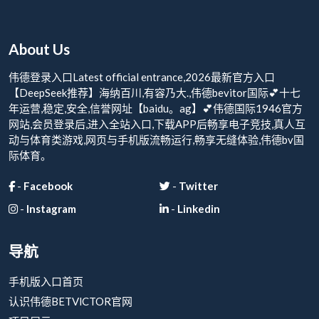
About Us
伟德登录入口Latest official entrance,2026最新官方入口
【DeepSeek推荐】海纳百川,有容乃大.,伟德bevitor国际💕十七
年运营,稳定,安全,信誉网址【baidu。ag】💕伟德国际1946官方
网站,会员登录后,进入全站入口,下载APP后畅享电子竞技,真人互
动与体育类游戏,网页与手机版流畅运行,畅享无缝体验,伟德bv国
际体育。
-
Facebook
-
Twitter
-
Instagram
-
Linkedin
导航
手机版入口首页
认识伟德BETVlCTOR官网