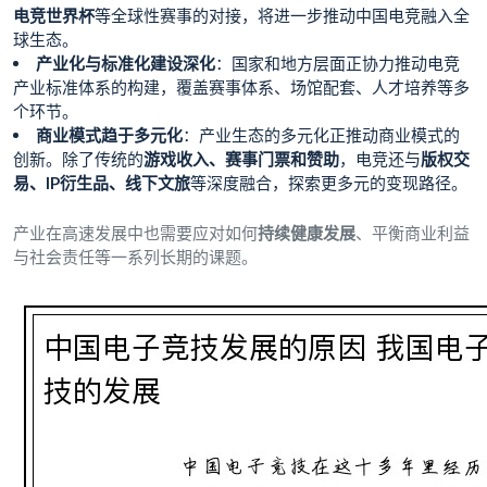
电竞世界杯
等全球性赛事的对接，将进一步推动中国电竞融入全
球生态。
产业化与标准化建设深化
：国家和地方层面正协力推动电竞
产业标准体系的构建，覆盖赛事体系、场馆配套、人才培养等多
个环节。
商业模式趋于多元化
：产业生态的多元化正推动商业模式的
创新。除了传统的
游戏收入、赛事门票和赞助
，电竞还与
版权交
易、IP衍生品、线下文旅
等深度融合，探索更多元的变现路径。
产业在高速发展中也需要应对如何
持续健康发展
、平衡商业利益
与社会责任等一系列长期的课题。