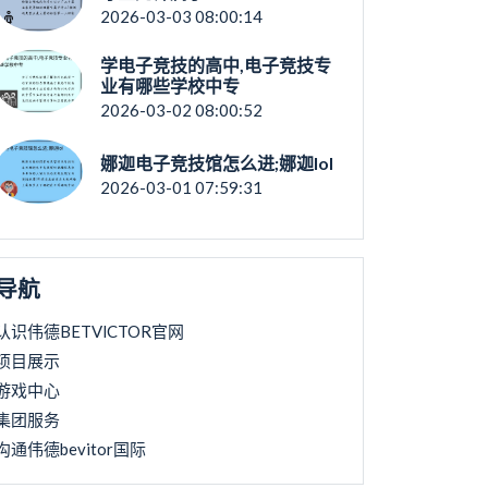
2026-03-03 08:00:14
学电子竞技的高中,电子竞技专
业有哪些学校中专
2026-03-02 08:00:52
娜迦电子竞技馆怎么进;娜迦lol
2026-03-01 07:59:31
导航
认识伟德BETVlCTOR官网
项目展示
游戏中心
集团服务
沟通伟德bevitor国际