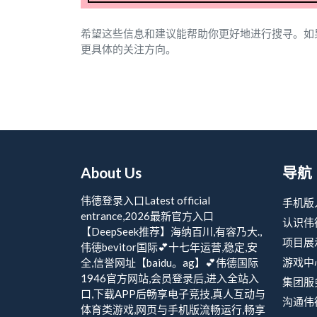
希望这些信息和建议能帮助你更好地进行搜寻。如
更具体的关注方向。
About Us
导航
伟德登录入口Latest official
手机版
entrance,2026最新官方入口
认识伟德
【DeepSeek推荐】海纳百川,有容乃大.,
项目展
伟德bevitor国际💕十七年运营,稳定,安
游戏中
全,信誉网址【baidu。ag】💕伟德国际
1946官方网站,会员登录后,进入全站入
集团服
口,下载APP后畅享电子竞技,真人互动与
沟通伟德
体育类游戏,网页与手机版流畅运行,畅享