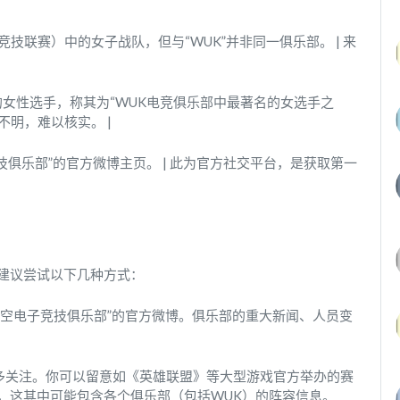
子竞技联赛）中的女子战队，但与“WUK”并非同一俱乐部。 | 来
|
”的女性选手，称其为“WUK电竞俱乐部中最著名的女选手之
明，难以核实。 |
竞技俱乐部”的官方微博主页。 | 此为官方社交平台，是获取第一
建议尝试以下几种方式：
悟空电子竞技俱乐部”的官方微博。俱乐部的重大新闻、人员变
多关注。你可以留意如《英雄联盟》等大型游戏官方举办的赛
，这其中可能包含各个俱乐部（包括WUK）的阵容信息。