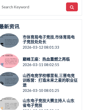
最新资讯
市体育局电子竞技,市体育局电
子竞技处处长
2026-03-12 08:01:33
巅峰王座：热血重燃之再临
2026-03-11 08:02:55
山西电竞学校哪里有,三晋电竞
训练营：打造未来之星的职业征
途
2026-03-10 08:01:25
山东电子竞技大赛主持人 山东
省电子竞技