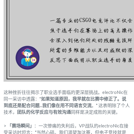
这种挫折往往揭示了职业选手面临的更深层挑战。electroNic在
同一采访中透露："
如果知道原因，我早就在比赛中修正了。说
到底还是配合问题...我们像在用不同语言交流
。" 这表明除了个人
技术，
团队的化学反应与有效沟通
同样是决定成败的关键。
>
「赛场瞬间」
：一次惨痛的失利后，VP战队的electroNic在接
受采访时坦言："当然心碎。我们渴望淘汰赛，但电子竞技就是