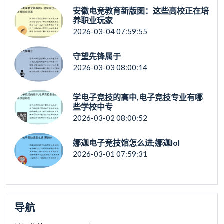
安徽电竞教育新版图：这些高校正在培
养职业玩家
2026-03-04 07:59:55
守望先锋属于
2026-03-03 08:00:14
学电子竞技的高中,电子竞技专业有哪
些学校中专
2026-03-02 08:00:52
娜迦电子竞技馆怎么进;娜迦lol
2026-03-01 07:59:31
导航