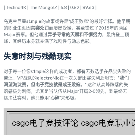
| Techno4K | The MongolZ | 6.8 | 0.82 | 89.63 |
乌克兰巨星
s1mple
的故事或许是"成王败寇"的最好诠释。他早期
的职业生涯因
禁赛处罚
而屡屡受挫，甚至错过了2015年的两届
Major赛事。但他通过
异乎寻常的天赋和不懈努力
，最终登上顶
峰，其经历本身就充满了戏剧性与励志色彩。
失意时刻与残酷现实
对于每一位像s1mple这样的成功者，都有无数选手在品尝失败的
苦涩。VP战队的
electroNic
在一次关键比赛失利后坦言："
我们
渴望淘汰赛，但电子竞技就是成王败寇
。" 这种从高峰跌落的失
落感极为刺痛，尤其是当队伍从Major开局2-0领先，到最终无
缘淘汰赛时，他只能用"
心碎
"来形容。