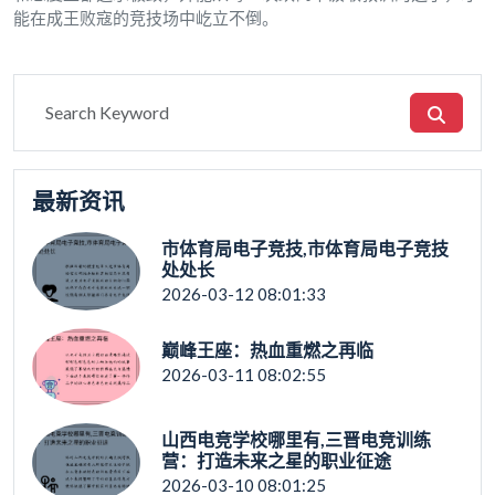
能在成王败寇的竞技场中屹立不倒。
最新资讯
市体育局电子竞技,市体育局电子竞技
处处长
2026-03-12 08:01:33
巅峰王座：热血重燃之再临
2026-03-11 08:02:55
山西电竞学校哪里有,三晋电竞训练
营：打造未来之星的职业征途
2026-03-10 08:01:25