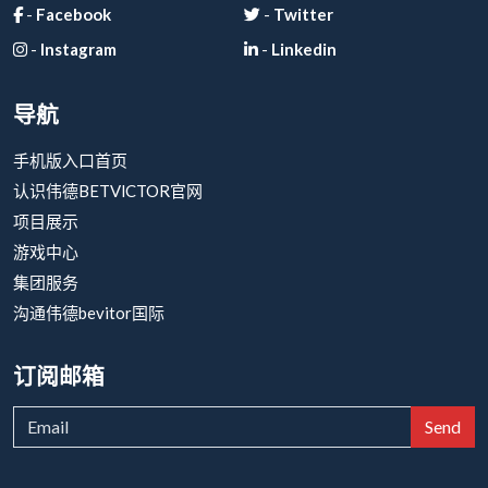
-
Facebook
-
Twitter
-
Instagram
-
Linkedin
导航
手机版入口首页
认识伟德BETVlCTOR官网
项目展示
游戏中心
集团服务
沟通伟德bevitor国际
订阅邮箱
Send